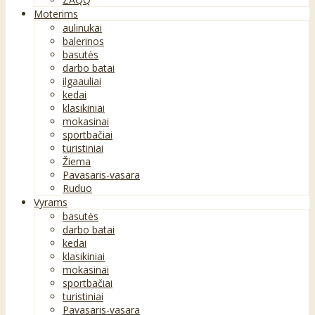
Moterims
aulinukai
balerinos
basutės
darbo batai
ilgaauliai
kedai
klasikiniai
mokasinai
sportbačiai
turistiniai
Žiema
Pavasaris-vasara
Ruduo
Vyrams
basutės
darbo batai
kedai
klasikiniai
mokasinai
sportbačiai
turistiniai
Pavasaris-vasara