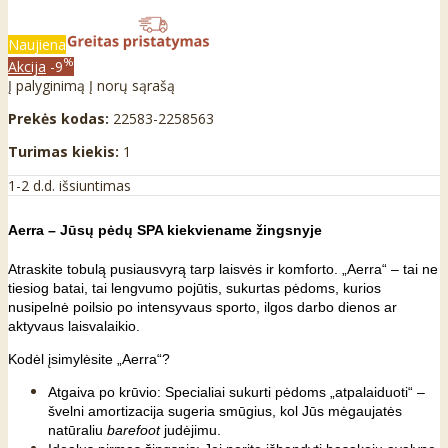
Naujiena
%
Akcija
-9
Į palyginimą
Į norų sąrašą
Prekės kodas:
22583-2258563
Turimas kiekis:
1
1-2 d.d. išsiuntimas
Aerra – Jūsų pėdų SPA kiekviename žingsnyje
Atraskite tobulą pusiausvyrą tarp laisvės ir komforto. „Aerra“ – tai ne
tiesiog batai, tai lengvumo pojūtis, sukurtas pėdoms, kurios
nusipelnė poilsio po intensyvaus sporto, ilgos darbo dienos ar
aktyvaus laisvalaikio.
Kodėl įsimylėsite „Aerra“?
Atgaiva po krūvio: Specialiai sukurti pėdoms „atpalaiduoti“ –
švelni amortizacija sugeria smūgius, kol Jūs mėgaujatės
natūraliu
barefoot
judėjimu.