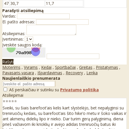
47
30,7
11,7
Parašyti atsiliepimą
Vardas:
El. pašto adresas:
Atsiliepimas:
Įvertinimas:
Įveskite saugos kodą:
Rašyti
Moterims
,
Vyrams
,
Kedai
,
Sportbačiai
,
Greitas
,
Pristatymas
,
Pavasaris-vasara
,
Išpardavimas
,
Recovery
,
Lenka
Naujienlaiškio prenumerata
Aš perskaičiau ir sutinku su
Privatumo politika
Atsiliepimai
⭐⭐⭐⭐⭐
Sveiki, su šiais barefoot’ais kelis kart slystelėjo, bet nepalyginsi su
treniruočių kedais, su barefoot’ais šito hike’o metu ir šoko vaikas ir
ant akmenų didelių lipo ir nieko. Dar turim gerą palyginimą. diena
prieš važiavom iki krioklių ir avėjo adidas treniruočių batus iki