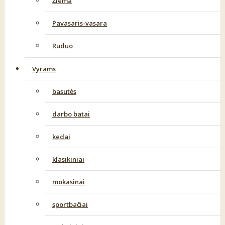
Žiema
Pavasaris-vasara
Ruduo
Vyrams
basutės
darbo batai
kedai
klasikiniai
mokasinai
sportbačiai