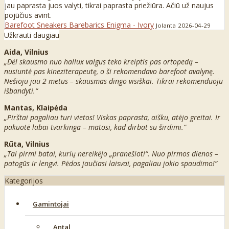
jau paprasta juos valyti, tikrai paprasta priežiūra. Ačiū už naujus
pojūčius avint.
Barefoot Sneakers Barebarics Enigma - Ivory
Jolanta
2026-04-29
Užkrauti daugiau
Aida, Vilnius
„Dėl skausmo nuo hallux valgus teko kreiptis pas ortopedą –
nusiuntė pas kineziterapeutę, o ši rekomendavo barefoot avalynę.
Nešioju jau 2 metus – skausmas dingo visiškai. Tikrai rekomenduoju
išbandyti.“
Mantas, Klaipėda
„Pirštai pagaliau turi vietos! Viskas paprasta, aišku, atėjo greitai. Ir
pakuotė labai tvarkinga – matosi, kad dirbat su širdimi.“
Rūta, Vilnius
„Tai pirmi batai, kurių nereikėjo „pranešioti“. Nuo pirmos dienos –
patogūs ir lengvi. Pėdos jaučiasi laisvai, pagaliau jokio spaudimo!“
Kategorijos
Gamintojai
Antal