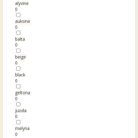
alyvinė
0
auksinė
0
balta
0
beige
0
black
0
geltona
0
juoda
0
mėlyna
0