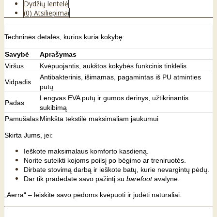
Dydžių lentelė
(0) Atsiliepimai
Techninės detalės, kurios kuria kokybę:
Savybė
Aprašymas
Viršus
Kvėpuojantis, aukštos kokybės funkcinis tinklelis
Antibakterinis, išimamas, pagamintas iš PU atminties
Vidpadis
putų
Lengvas EVA putų ir gumos derinys, užtikrinantis
Padas
sukibimą
Pamušalas
Minkšta tekstilė maksimaliam jaukumui
Skirta Jums, jei:
Ieškote maksimalaus komforto kasdieną.
Norite suteikti kojoms poilsį po bėgimo ar treniruotės.
Dirbate stovimą darbą ir ieškote batų, kurie nevargintų pėdų.
Dar tik pradedate savo pažintį su
barefoot
avalyne.
„Aerra“ – leiskite savo pėdoms kvėpuoti ir judėti natūraliai.