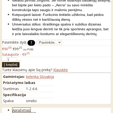
Idealus pirmas žingsnis: Jei norite išbandyti basakojų avalynę,
bet bijote per kieto pado – „Aerra“ su savo minkšta
konstrukcija taps saugiu ir maloniu perėjimu.
Kvėpuojanti laisvė: Funkcinis tinklelis užtikrina, kad pėdos
išliktų vėsios net ir karščiausią dieną.
Universalus stilius: išraiškinga spalva ir subtilus dizainas
leidžia juos lengvai derinti ne tik prie sportinės aprangos, bet
ir prie laisvalaikio kostiumo ar elegantiškesnių derinių.
Pasirinkite dydį
:
?
00
25
€90
€99
su PVM
25
Sutaupote - €9
Turite klausimų apie šią prekę?
Klauskite
Gamintojas:
belenka Slovakija
Pristatymo laikas
Siuntimas
1-2 d.d.
Specifikacija
Spalva
smėlio
Aprašymas