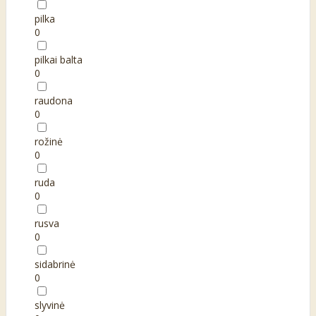
pilka
0
pilkai balta
0
raudona
0
rožinė
0
ruda
0
rusva
0
sidabrinė
0
slyvinė