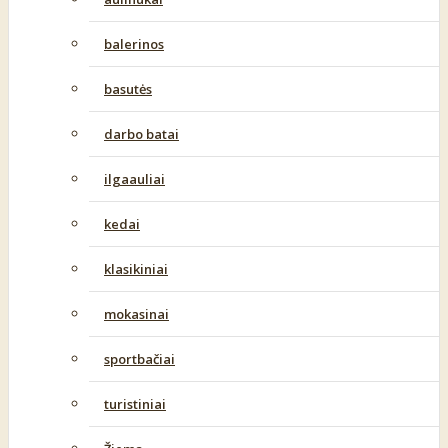
balerinos
basutės
darbo batai
ilgaauliai
kedai
klasikiniai
mokasinai
sportbačiai
turistiniai