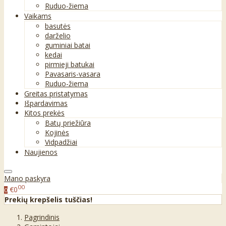
Ruduo-žiema
Vaikams
basutės
darželio
guminiai batai
kedai
pirmieji batukai
Pavasaris-vasara
Ruduo-žiema
Greitas pristatymas
Išpardavimas
Kitos prekės
Batų priežiūra
Kojinės
Vidpadžiai
Naujienos
Mano paskyra
00
€0
0
Prekių krepšelis tuščias!
Pagrindinis