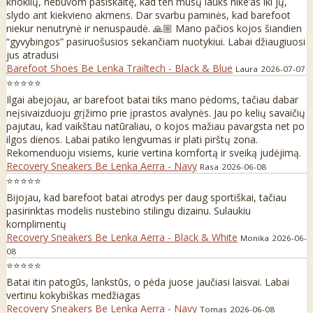
krioklių, nebuvom pasiskaitę, kad ten mūsų lauks hike’as iki jų,
slydo ant kiekvieno akmens. Dar svarbu paminės, kad barefoot
niekur nenutrynė ir nenuspaudė. 🙏🏼 Mano pačios kojos šiandien
“gyvybingos” pasiruošusios sekančiam nuotykiui. Labai džiaugiuosi
jus atradusi
Barefoot Shoes Be Lenka Trailtech - Black & Blue
Laura
2026-07-07
⭐⭐⭐⭐⭐
Ilgai abejojau, ar barefoot batai tiks mano pėdoms, tačiau dabar
neįsivaizduoju grįžimo prie įprastos avalynės. Jau po kelių savaičių
pajutau, kad vaikštau natūraliau, o kojos mažiau pavargsta net po
ilgos dienos. Labai patiko lengvumas ir plati pirštų zona.
Rekomenduoju visiems, kurie vertina komfortą ir sveiką judėjimą.
Recovery Sneakers Be Lenka Aerra - Navy
Rasa
2026-06-08
⭐⭐⭐⭐⭐
Bijojau, kad barefoot batai atrodys per daug sportiškai, tačiau
pasirinktas modelis nustebino stilingu dizainu. Sulaukiu
komplimentų
Recovery Sneakers Be Lenka Aerra - Black & White
Monika
2026-06-
08
⭐⭐⭐⭐⭐
Batai itin patogūs, lankstūs, o pėda juose jaučiasi laisvai. Labai
vertinu kokybiškas medžiagas
Recovery Sneakers Be Lenka Aerra - Navy
Tomas
2026-06-08