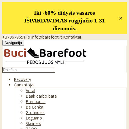
Iki -60% didysis vasaros
×
IŠPARDAVIMAS rugpjūčio 1-31
dienomis.
+37067965119
info@barefoot.lt
Kontaktai
Navigacija
Recovery
Gamintojai
Antal
Baak darbo batai
Barebarics
Be Lenka
Groundies
Leguano
Skinners
ZAQQ