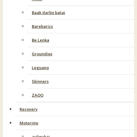
Baak darbo batai
Barebarics
Be Lenka
Groundies
Leguano
Skinners
ZAQQ
Recovery
Moterims
aulinukai