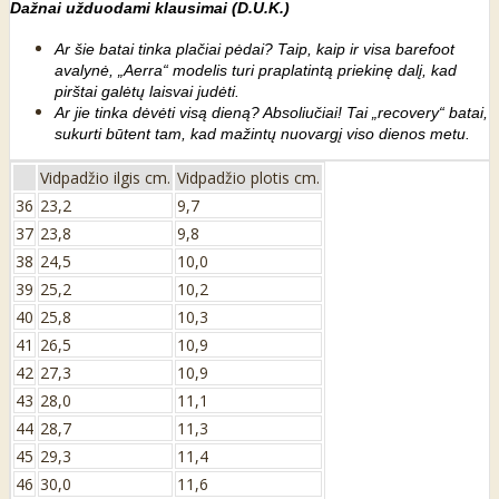
Dažnai užduodami klausimai (D.U.K.)
Ar šie batai tinka plačiai pėdai? Taip, kaip ir visa barefoot
avalynė, „Aerra“ modelis turi praplatintą priekinę dalį, kad
pirštai galėtų laisvai judėti.
Ar jie tinka dėvėti visą dieną? Absoliučiai! Tai „recovery“ batai,
sukurti būtent tam, kad mažintų nuovargį viso dienos metu.
Vidpadžio ilgis cm.
Vidpadžio plotis cm.
36
23,2
9,7
37
23,8
9,8
38
24,5
10,0
39
25,2
10,2
40
25,8
10,3
41
26,5
10,9
42
27,3
10,9
43
28,0
11,1
44
28,7
11,3
45
29,3
11,4
46
30,0
11,6