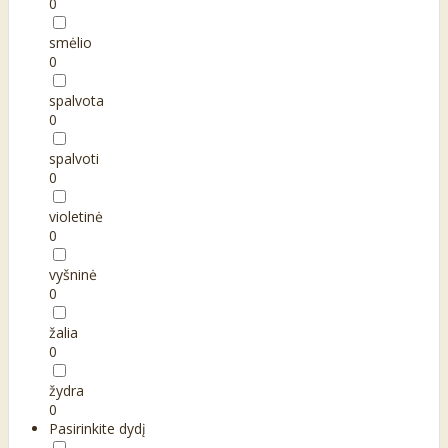
0
smėlio
0
spalvota
0
spalvoti
0
violetinė
0
vyšninė
0
žalia
0
žydra
0
Pasirinkite dydį