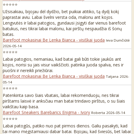
⭐⭐⭐⭐⭐
Užsisakiau, bijojau dėl dydžio, bet puikiai atitiko, tą dydį kokį
paprastai aviu. Labai švelni versta oda, malonu ant kojos.
Lengvutės ir labai patogios, gundausi įsigyti dar vienus barefoot
batukus, nes tikrai labai malonu, kai pirštų nespaudžia iš šonų
batas.
Barefoot mokasinai Be Lenka Bianca - visiškai juoda
Ieva Dumčiūtė
2026-05-14
⭐⭐⭐⭐⭐
Labai patogios, nemaniau, kad batai gali būti tokie jaukūs ant
kojos, norisi su jais visur vaikščioti. patinka juoda spalva, nes ir
puošni ir nereikli priežiūrai.
Barefoot mokasinai Be Lenka Bianca - visiškai juoda
Tatjana
2026-
05-14
⭐⭐⭐⭐⭐
Patenkinta savo šiais vbatais, labai rekomenduoju, nes tikrai
pirštams laisvė ir anksčiau man batai trindavo pirštus, o su šiais
vaikštau kaip basa.
Barefoot Sneakers Barebarics Enigma - Ivory
Roberta
2026-05-14
⭐⭐⭐⭐⭐
Labai patogūs, patiko nuo pat pirmos dienos. Galiu pasakyti, kad
tai mano mėgstamiausi dabar batai. Bijojau, kad šviesūs, bet labai