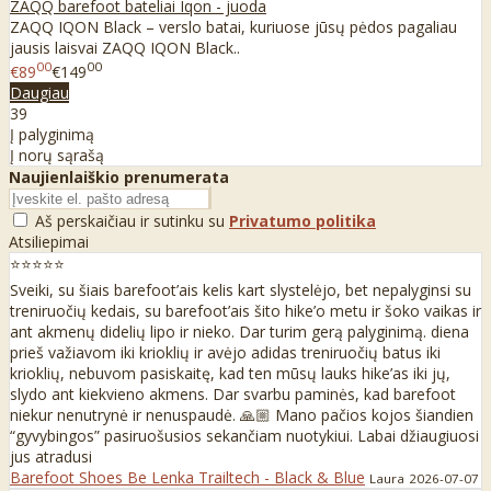
ZAQQ barefoot bateliai Iqon - juoda
ZAQQ IQON Black – verslo batai, kuriuose jūsų pėdos pagaliau
jausis laisvai ZAQQ IQON Black..
00
00
€89
€149
Daugiau
39
Į palyginimą
Į norų sąrašą
Naujienlaiškio prenumerata
Aš perskaičiau ir sutinku su
Privatumo politika
Atsiliepimai
⭐⭐⭐⭐⭐
Sveiki, su šiais barefoot’ais kelis kart slystelėjo, bet nepalyginsi su
treniruočių kedais, su barefoot’ais šito hike’o metu ir šoko vaikas ir
ant akmenų didelių lipo ir nieko. Dar turim gerą palyginimą. diena
prieš važiavom iki krioklių ir avėjo adidas treniruočių batus iki
krioklių, nebuvom pasiskaitę, kad ten mūsų lauks hike’as iki jų,
slydo ant kiekvieno akmens. Dar svarbu paminės, kad barefoot
niekur nenutrynė ir nenuspaudė. 🙏🏼 Mano pačios kojos šiandien
“gyvybingos” pasiruošusios sekančiam nuotykiui. Labai džiaugiuosi
jus atradusi
Barefoot Shoes Be Lenka Trailtech - Black & Blue
Laura
2026-07-07