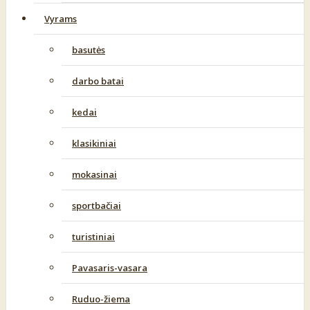
Vyrams
basutės
darbo batai
kedai
klasikiniai
mokasinai
sportbačiai
turistiniai
Pavasaris-vasara
Ruduo-žiema