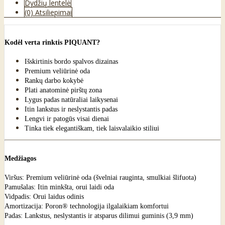
Dydžių lentelė
(0) Atsiliepimai
Kodėl verta rinktis PIQUANT?
Išskirtinis bordo spalvos dizainas
Premium veliūrinė oda
Rankų darbo kokybė
Plati anatominė pirštų zona
Lygus padas natūraliai laikysenai
Itin lankstus ir neslystantis padas
Lengvi ir patogūs visai dienai
Tinka tiek elegantiškam, tiek laisvalaikio stiliui
Medžiagos
Viršus: Premium veliūrinė oda (švelniai rauginta, smulkiai šlifuota)
Pamušalas: Itin minkšta, orui laidi oda
Vidpadis: Orui laidus odinis
Amortizacija: Poron® technologija ilgalaikiam komfortui
Padas: Lankstus, neslystantis ir atsparus dilimui guminis (3,9 mm)