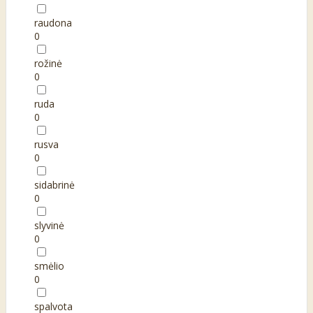
raudona
0
rožinė
0
ruda
0
rusva
0
sidabrinė
0
slyvinė
0
smėlio
0
spalvota