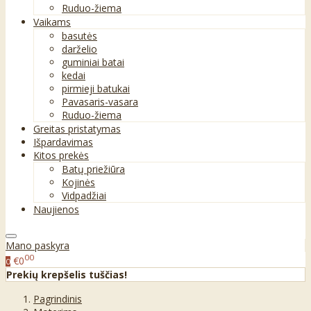
Ruduo-žiema
Vaikams
basutės
darželio
guminiai batai
kedai
pirmieji batukai
Pavasaris-vasara
Ruduo-žiema
Greitas pristatymas
Išpardavimas
Kitos prekės
Batų priežiūra
Kojinės
Vidpadžiai
Naujienos
Mano paskyra
00
€0
0
Prekių krepšelis tuščias!
Pagrindinis