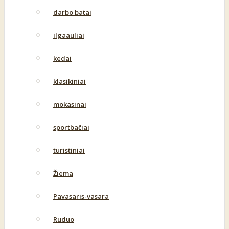
darbo batai
ilgaauliai
kedai
klasikiniai
mokasinai
sportbačiai
turistiniai
Žiema
Pavasaris-vasara
Ruduo