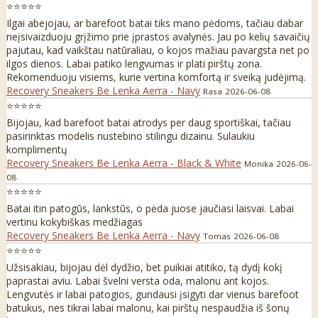
⭐⭐⭐⭐⭐
Ilgai abejojau, ar barefoot batai tiks mano pėdoms, tačiau dabar
neįsivaizduoju grįžimo prie įprastos avalynės. Jau po kelių savaičių
pajutau, kad vaikštau natūraliau, o kojos mažiau pavargsta net po
ilgos dienos. Labai patiko lengvumas ir plati pirštų zona.
Rekomenduoju visiems, kurie vertina komfortą ir sveiką judėjimą.
Recovery Sneakers Be Lenka Aerra - Navy
Rasa
2026-06-08
⭐⭐⭐⭐⭐
Bijojau, kad barefoot batai atrodys per daug sportiškai, tačiau
pasirinktas modelis nustebino stilingu dizainu. Sulaukiu
komplimentų
Recovery Sneakers Be Lenka Aerra - Black & White
Monika
2026-06-
08
⭐⭐⭐⭐⭐
Batai itin patogūs, lankstūs, o pėda juose jaučiasi laisvai. Labai
vertinu kokybiškas medžiagas
Recovery Sneakers Be Lenka Aerra - Navy
Tomas
2026-06-08
⭐⭐⭐⭐⭐
Užsisakiau, bijojau dėl dydžio, bet puikiai atitiko, tą dydį kokį
paprastai aviu. Labai švelni versta oda, malonu ant kojos.
Lengvutės ir labai patogios, gundausi įsigyti dar vienus barefoot
batukus, nes tikrai labai malonu, kai pirštų nespaudžia iš šonų