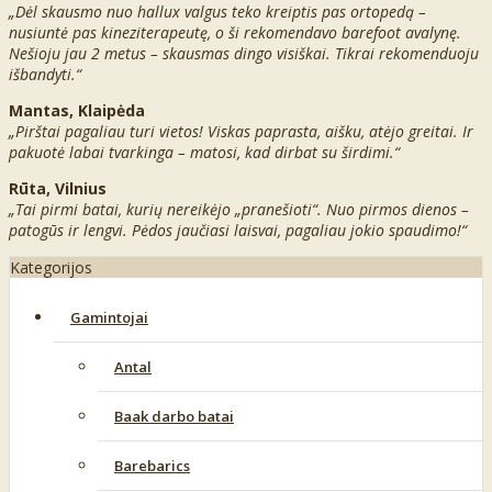
„Dėl skausmo nuo hallux valgus teko kreiptis pas ortopedą –
nusiuntė pas kineziterapeutę, o ši rekomendavo barefoot avalynę.
Nešioju jau 2 metus – skausmas dingo visiškai. Tikrai rekomenduoju
išbandyti.“
Mantas, Klaipėda
„Pirštai pagaliau turi vietos! Viskas paprasta, aišku, atėjo greitai. Ir
pakuotė labai tvarkinga – matosi, kad dirbat su širdimi.“
Rūta, Vilnius
„Tai pirmi batai, kurių nereikėjo „pranešioti“. Nuo pirmos dienos –
patogūs ir lengvi. Pėdos jaučiasi laisvai, pagaliau jokio spaudimo!“
Kategorijos
Gamintojai
Antal
Baak darbo batai
Barebarics