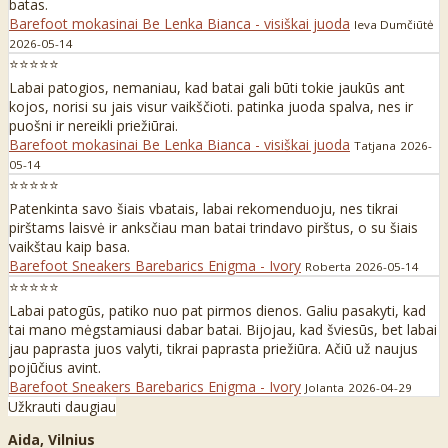
batas.
Barefoot mokasinai Be Lenka Bianca - visiškai juoda
Ieva Dumčiūtė
2026-05-14
⭐⭐⭐⭐⭐
Labai patogios, nemaniau, kad batai gali būti tokie jaukūs ant
kojos, norisi su jais visur vaikščioti. patinka juoda spalva, nes ir
puošni ir nereikli priežiūrai.
Barefoot mokasinai Be Lenka Bianca - visiškai juoda
Tatjana
2026-
05-14
⭐⭐⭐⭐⭐
Patenkinta savo šiais vbatais, labai rekomenduoju, nes tikrai
pirštams laisvė ir anksčiau man batai trindavo pirštus, o su šiais
vaikštau kaip basa.
Barefoot Sneakers Barebarics Enigma - Ivory
Roberta
2026-05-14
⭐⭐⭐⭐⭐
Labai patogūs, patiko nuo pat pirmos dienos. Galiu pasakyti, kad
tai mano mėgstamiausi dabar batai. Bijojau, kad šviesūs, bet labai
jau paprasta juos valyti, tikrai paprasta priežiūra. Ačiū už naujus
pojūčius avint.
Barefoot Sneakers Barebarics Enigma - Ivory
Jolanta
2026-04-29
Užkrauti daugiau
Aida, Vilnius