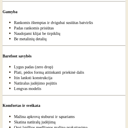
Gamyba
Rankomis ištemptas ir dvigubai susiūtas batviršis
Padas rankomis prisiūtas
Naudojami klijai be tirpiklių
Be metalinių detalių
Barefoot savybės
Lygus padas (zero drop)
Plati, pėdos formą atitinkanti priekinė dalis
Itin lanksti konstrukcija
Natūralus judėjimo pojūtis
Lengvas modelis
Komfortas ir sveikata
Mažina apkrovą stuburui ir sąnariams
Skatina natūralų judėjimą
Orui laidžios medžiagos mažina prakaitavimą