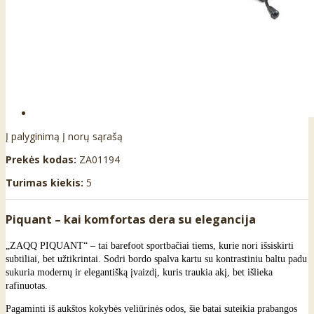
Į palyginimą
Į norų sąrašą
Prekės kodas:
ZA01194
Turimas kiekis:
5
Piquant – kai komfortas dera su elegancija
„ZAQQ PIQUANT“ – tai barefoot sportbačiai tiems, kurie nori išsiskirti
subtiliai, bet užtikrintai. Sodri bordo spalva kartu su kontrastiniu baltu padu
sukuria modernų ir elegantišką įvaizdį, kuris traukia akį, bet išlieka
rafinuotas.
Pagaminti iš aukštos kokybės veliūrinės odos, šie batai suteikia prabangos