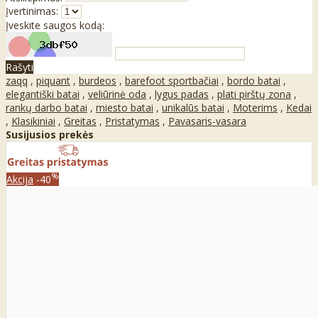
Įvertinimas:
Įveskite saugos kodą:
Rašyti
zaqq
,
piquant
,
burdeos
,
barefoot sportbačiai
,
bordo batai
,
elegantiški batai
,
veliūrinė oda
,
lygus padas
,
plati pirštų zona
,
rankų darbo batai
,
miesto batai
,
unikalūs batai
,
Moterims
,
Kedai
,
Klasikiniai
,
Greitas
,
Pristatymas
,
Pavasaris-vasara
Susijusios prekės
%
Akcija
-40