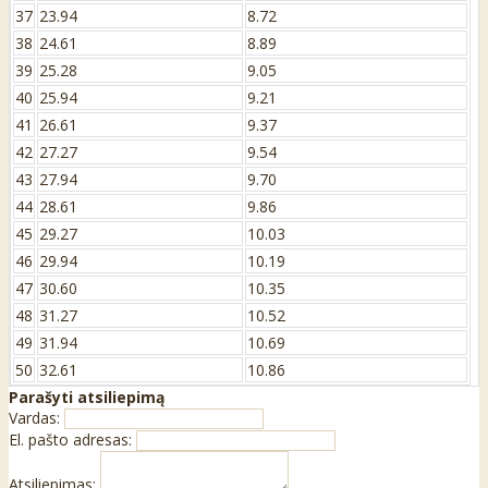
37
23.94
8.72
38
24.61
8.89
39
25.28
9.05
40
25.94
9.21
41
26.61
9.37
42
27.27
9.54
43
27.94
9.70
44
28.61
9.86
45
29.27
10.03
46
29.94
10.19
47
30.60
10.35
48
31.27
10.52
49
31.94
10.69
50
32.61
10.86
Parašyti atsiliepimą
Vardas:
El. pašto adresas:
Atsiliepimas: