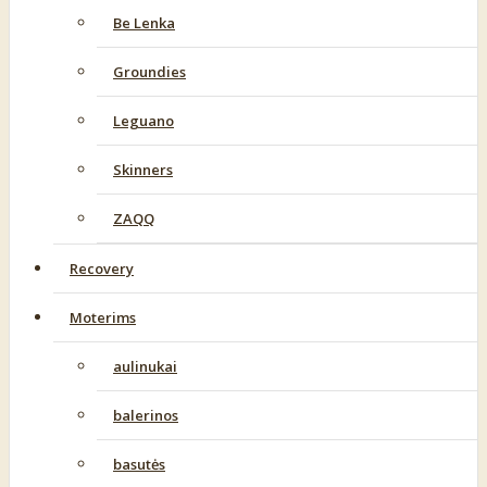
Be Lenka
Groundies
Leguano
Skinners
ZAQQ
Recovery
Moterims
aulinukai
balerinos
basutės