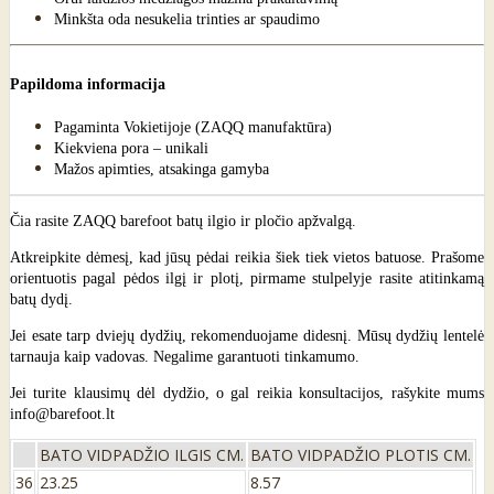
Minkšta oda nesukelia trinties ar spaudimo
Papildoma informacija
Pagaminta Vokietijoje (ZAQQ manufaktūra)
Kiekviena pora – unikali
Mažos apimties, atsakinga gamyba
Atkreipkite dėmesį, kad jūsų pėdai reikia šiek tiek vietos batuose. Prašome
orientuotis pagal pėdos ilgį ir plotį, pirmame stulpelyje rasite atitinkamą
batų dydį.
Jei esate tarp dviejų dydžių, rekomenduojame didesnį. Mūsų dydžių lentelė
tarnauja kaip vadovas. Negalime garantuoti tinkamumo.
Jei turite klausimų dėl dydžio, o gal reikia konsultacijos, rašykite mums
info@barefoot.lt
BATO VIDPADŽIO ILGIS CM.
BATO VIDPADŽIO PLOTIS CM.
36
23.25
8.57