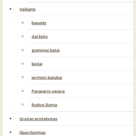
Vaikams
basutės
darželio
guminiai batai
kedai
pirmieji batukai
Pavasaris-vasara
Ruduo-žiema
Greitas pristatymas
Išpardavimas