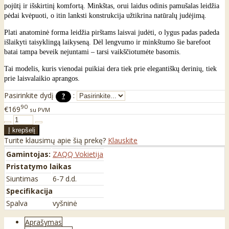
pojūtį ir išskirtinį komfortą. Minkštas, orui laidus odinis pamušalas leidžia
pėdai kvėpuoti, o itin lanksti konstrukcija užtikrina natūralų judėjimą.
Plati anatominė forma leidžia pirštams laisvai judėti, o lygus padas padeda
išlaikyti taisyklingą laikyseną. Dėl lengvumo ir minkštumo šie barefoot
batai tampa beveik nejuntami – tarsi vaikščiotumėte basomis.
Tai modelis, kuris vienodai puikiai dera tiek prie elegantiškų derinių, tiek
prie laisvalaikio aprangos.
Pasirinkite dydį
:
?
90
€169
su PVM
Turite klausimų apie šią prekę?
Klauskite
Gamintojas:
ZAQQ Vokietija
Pristatymo laikas
Siuntimas
6-7 d.d.
Specifikacija
Spalva
vyšninė
Aprašymas