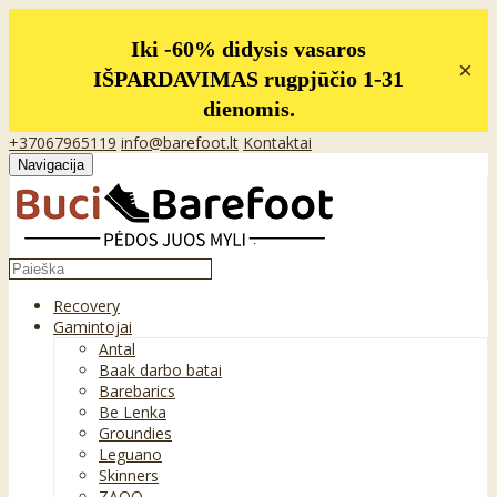
Iki -60% didysis vasaros
×
IŠPARDAVIMAS rugpjūčio 1-31
dienomis.
+37067965119
info@barefoot.lt
Kontaktai
Navigacija
Recovery
Gamintojai
Antal
Baak darbo batai
Barebarics
Be Lenka
Groundies
Leguano
Skinners
ZAQQ