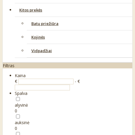
Kitos prekės
Batų priežiūra
Kojinės
Vidpadžiai
Filtras
Kaina
€
- €
Spalva
alyvinė
0
auksinė
0