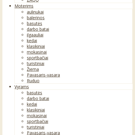
Moterims
aulinukai
balerinos
basutės
darbo batai
ilgaauliai
kedai
klasikiniai
mokasinai
sportbačiai
turistiniai
Žiema
Pavasaris-vasara
Ruduo
Vyrams
basutės
darbo batai
kedai
klasikiniai
mokasinai
sportbačiai
turistiniai
Pavasaris-vasara