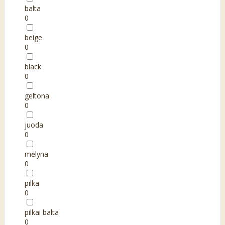
balta
0
beige
0
black
0
geltona
0
juoda
0
mėlyna
0
pilka
0
pilkai balta
0