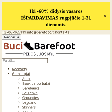
Iki -60% didysis vasaros
×
IŠPARDAVIMAS rugpjūčio 1-31
dienomis.
+37067965119
info@barefoot.lt
Kontaktai
Navigacija
Recovery
Gamintojai
Antal
Baak darbo batai
Barebarics
Be Lenka
Groundies
Leguano
Skinners
ZAQQ