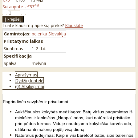
su PVM
48
Sutaupote - €33
Turite klausimų apie šią prekę?
Klauskite
Gamintojas:
belenka Slovakija
Pristatymo laikas
Siuntimas
1-2 d.d.
Specifikacija
Spalva
mėlyna
Aprašymas
Dydžių lentelė
(0) Atsiliepimai
Pagrindinės savybės ir privalumai
Aukščiausios kokybės medžiagos: Batų viršus pagamintas iš
minkštos ir lanksčios „Nappa“ odos, kuri natūraliai prisitaiko
prie pėdos formos. Viduje naudojama kokybiška karvės oda,
užtikrinanti malonų pojūtį visą dieną.
Natūralus judėjimas: Kaip ir visi barefoot batai, šios balerinos