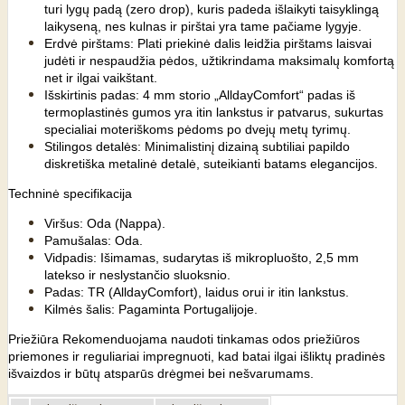
turi lygų padą (zero drop), kuris padeda išlaikyti taisyklingą
laikyseną, nes kulnas ir pirštai yra tame pačiame lygyje.
Erdvė pirštams: Plati priekinė dalis leidžia pirštams laisvai
judėti ir nespaudžia pėdos, užtikrindama maksimalų komfortą
net ir ilgai vaikštant.
Išskirtinis padas: 4 mm storio „AlldayComfort“ padas iš
termoplastinės gumos yra itin lankstus ir patvarus, sukurtas
specialiai moteriškoms pėdoms po dvejų metų tyrimų.
Stilingos detalės: Minimalistinį dizainą subtiliai papildo
diskretiška metalinė detalė, suteikianti batams elegancijos.
Techninė specifikacija
Viršus: Oda (Nappa).
Pamušalas: Oda.
Vidpadis: Išimamas, sudarytas iš mikropluošto, 2,5 mm
latekso ir neslystančio sluoksnio.
Padas: TR (AlldayComfort), laidus orui ir itin lankstus.
Kilmės šalis: Pagaminta Portugalijoje.
Priežiūra Rekomenduojama naudoti tinkamas odos priežiūros
priemones ir reguliariai impregnuoti, kad batai ilgai išliktų pradinės
išvaizdos ir būtų atsparūs drėgmei bei nešvarumams.