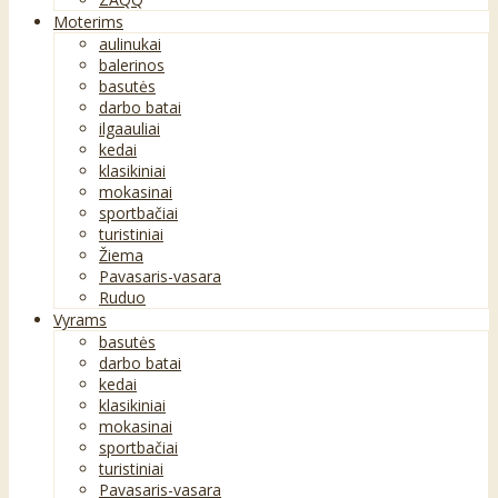
Moterims
aulinukai
balerinos
basutės
darbo batai
ilgaauliai
kedai
klasikiniai
mokasinai
sportbačiai
turistiniai
Žiema
Pavasaris-vasara
Ruduo
Vyrams
basutės
darbo batai
kedai
klasikiniai
mokasinai
sportbačiai
turistiniai
Pavasaris-vasara