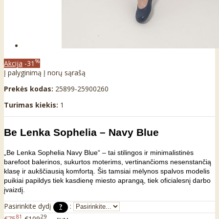
%
Akcija
-31
Į palyginimą
Į norų sąrašą
Prekės kodas:
25899-25900260
Turimas kiekis:
1
Be Lenka Sophelia – Navy Blue
„Be Lenka Sophelia Navy Blue“ – tai stilingos ir minimalistinės
barefoot balerinos, sukurtos moterims, vertinančioms nesenstančią
klasę ir aukščiausią komfortą. Šis tamsiai mėlynos spalvos modelis
puikiai papildys tiek kasdienę miesto aprangą, tiek oficialesnį darbo
įvaizdį.
Pasirinkite dydį
:
?
81
29
€75
€109