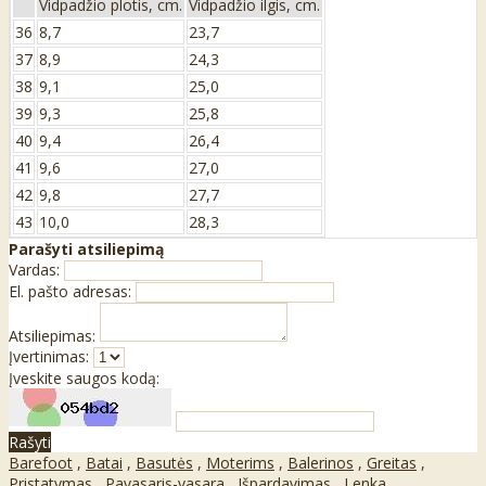
Vidpadžio plotis, cm.
Vidpadžio ilgis, cm.
36
8,7
23,7
37
8,9
24,3
38
9,1
25,0
39
9,3
25,8
40
9,4
26,4
41
9,6
27,0
42
9,8
27,7
43
10,0
28,3
Parašyti atsiliepimą
Vardas:
El. pašto adresas:
Atsiliepimas:
Įvertinimas:
Įveskite saugos kodą:
Rašyti
Barefoot
,
Batai
,
Basutės
,
Moterims
,
Balerinos
,
Greitas
,
Pristatymas
,
Pavasaris-vasara
,
Išpardavimas
,
Lenka