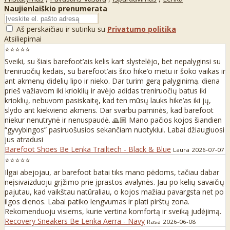
Naujienlaiškio prenumerata
Aš perskaičiau ir sutinku su
Privatumo politika
Atsiliepimai
⭐⭐⭐⭐⭐
Sveiki, su šiais barefoot’ais kelis kart slystelėjo, bet nepalyginsi su
treniruočių kedais, su barefoot’ais šito hike’o metu ir šoko vaikas ir
ant akmenų didelių lipo ir nieko. Dar turim gerą palyginimą. diena
prieš važiavom iki krioklių ir avėjo adidas treniruočių batus iki
krioklių, nebuvom pasiskaitę, kad ten mūsų lauks hike’as iki jų,
slydo ant kiekvieno akmens. Dar svarbu paminės, kad barefoot
niekur nenutrynė ir nenuspaudė. 🙏🏼 Mano pačios kojos šiandien
“gyvybingos” pasiruošusios sekančiam nuotykiui. Labai džiaugiuosi
jus atradusi
Barefoot Shoes Be Lenka Trailtech - Black & Blue
Laura
2026-07-07
⭐⭐⭐⭐⭐
Ilgai abejojau, ar barefoot batai tiks mano pėdoms, tačiau dabar
neįsivaizduoju grįžimo prie įprastos avalynės. Jau po kelių savaičių
pajutau, kad vaikštau natūraliau, o kojos mažiau pavargsta net po
ilgos dienos. Labai patiko lengvumas ir plati pirštų zona.
Rekomenduoju visiems, kurie vertina komfortą ir sveiką judėjimą.
Recovery Sneakers Be Lenka Aerra - Navy
Rasa
2026-06-08