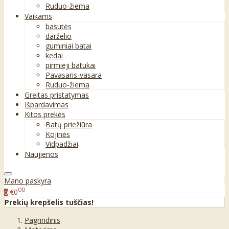
Ruduo-žiema
Vaikams
basutės
darželio
guminiai batai
kedai
pirmieji batukai
Pavasaris-vasara
Ruduo-žiema
Greitas pristatymas
Išpardavimas
Kitos prekės
Batų priežiūra
Kojinės
Vidpadžiai
Naujienos
Mano paskyra
00
€0
0
Prekių krepšelis tuščias!
Pagrindinis